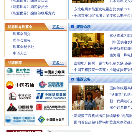
《能源世界》编辑委员会
·
八家硅料龙头
《能源世界》顾问委员会
·
东北电网新能源发电量占比突破35％
《能源世界》编辑部联系方式
·
全球首座16兆瓦张力腿浮式风电平台
能源世界理事会
更多>>
能源论坛
理事会简介
·
碳达峰成为驱
理事会章程
·
《中国供电发展
理事会秘书处
·
推进新型储能
申请入会
·
秦海岩：风电
品牌推荐
更多>>
·
虚拟电厂困局：是市场机制欠缺 还是
·
中国工程院院士袁亮：推进煤炭开采
能源设备
·
国内等级最高
·
“扬州造”氢能
·
新一代柴油机
·
船企订单排至2
·
新能源工程机械出口持续增长 “电智融
·
国内首台超超临界锅炉垂直水冷壁改