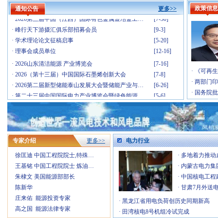
·
2026年中国国际工业废水处理与资源化利用峰会
[12-10]
政策信息
通知公告
更多>>
·
2026第三届中国（江西）国际有色金属暨冶金工…
[7-30]
·
峰行天下游摄汇俱乐部招募会员
[9-3]
·
学术理论论文征稿启事
[5-20]
·
理事会成员单位
[12-16]
·
2026山东清洁能源 产业博览会
[7-16]
·
2026（第十三届）中国国际石墨烯创新大会
[7-8]
·
《可再生
·
2026第二届新型储能泰山发展大会暨储能产业与…
[6-26]
·
两部门印
·
第二十三届中国国际电力产业博览会暨绿色能源…
[5-6]
·
国务院批
·
Fac Tec China电子工厂设施展
[4-30]
·
IOTE 2026 第二十五届国际物联网展・深…
[4-23]
·
第六届广州军民两用油库技术装备展览会
[3-26]
·
2026中国(上海)国际核能产业博览会
[2-26]
专家介绍
更多>>
电力行业
·
2026第八届民用航空发动机与燃气轮机大会暨涡…
[1-21]
·
第十九届(2026)国际太阳能光伏和智慧能源&储…
徐匡迪 中国工程院院士,特殊…
[1-8]
·
多地着力推动
·
2026年国际气体产业链展览交易会
王基铭 中国工程院院士 炼油…
[1-6]
·
内蒙古电力集
·
第四届中国国际储能产业博览会
朱棣文 美国能源部部长
[12-31]
·
中国核电工程
·
2026中国智慧能源大会暨展览会
陈新华
[12-26]
·
甘肃7月外送
·
2026年中国国际工业废水处理与资源化利用峰会
庄来佑 能源投资专家
[12-10]
·
黑龙江省用电负荷创历史同期新高
·
2026第三届中国（江西）国际有色金属暨冶金工…
高之国 能源法律专家
[7-30]
·
田湾核电8号机组冷试完成