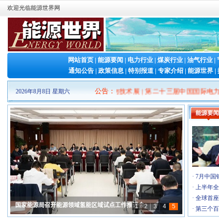
欢迎光临能源世界网
网站首页
|
能源要闻
|
电力行业
|
煤炭行业
|
油气行业
|
通知公告
|
政策信息
|
特别报道
|
专家介绍
|
能源世界
|
·
2026山东清洁能源 产业博览会
[7-16]
届新型储能泰山发展大会暨储能产业与技术展
公告
：
|
第二十三届中国国际电力产业
2026年8月8日 星期六
·
2026（第十三届）中国国际石墨烯创新大会
[7-8]
·
2026第二届新型储能泰山发展大会暨储能产业与…
[6-26]
能源要闻
·
第二十三届中国国际电力产业博览会暨绿色能源…
[5-6]
·
Fac Tec China电子工厂设施展
[4-30]
·
IOTE 2026 第二十五届国际物联网展・深…
[4-23]
·
第六届广州军民两用油库技术装备展览会
[3-26]
·
2026中国(上海)国际核能产业博览会
[2-26]
·
2026第八届民用航空发动机与燃气轮机大会暨涡…
[1-21]
·
7月中国
·
第十九届(2026)国际太阳能光伏和智慧能源&储…
[1-8]
·
上半年全
·
2026年国际气体产业链展览交易会
[1-6]
·
全球首座
·
第四届中国国际储能产业博览会
[12-31]
·
第三个百
·
2026中国智慧能源大会暨展览会
[12-26]