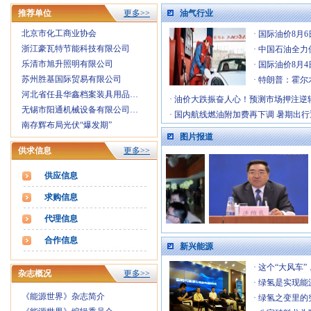
·
峰行天下游摄汇俱乐部招募会员
[9-3]
推荐单位
更多>>
油气行业
·
学术理论论文征稿启事
[5-20]
·
理事会成员单位
[12-16]
北京市化工商业协会
·
国际油价8月6
浙江豪瓦特节能科技有限公司
·
中国石油全力
乐清市旭升照明有限公司
·
国际油价8月
苏州胜基国际贸易有限公司
·
特朗普：霍尔
河北省任县华鑫档案装具用品…
·
油价大跌振奋人心！预测市场押注逆
无锡市阳通机械设备有限公司…
·
国内航线燃油附加费再下调 暑期出行
南存辉布局光伏“爆发期”
图片报道
供求信息
更多>>
供应信息
求购信息
代理信息
合作信息
新兴能源
·
这个“大风车
杂志概况
更多>>
·
绿氢是实现能
《能源世界》杂志简介
·
绿氢之变里的