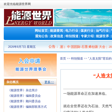
欢迎光临能源世界网
网站首页
|
能源要闻
|
电力行业
|
煤炭行业
|
油气行业
|
通知公告
|
政策信息
|
特别报道
|
专家介绍
|
能源世界
|
源 产业博览会
|
2026（第十三届）中国国际石墨烯创新大会
公告
：
|
2026第二
2026年8月7日 星期五
首页
>>
特别报道
>> “人造太阳”背
“人造
杂志概况
更多>>
《能源世界》杂志简介
一场能源革命正在加速来临。
《能源世界》编辑委员会
《能源世界》顾问委员会
就在全世界还在为石油、天然
《能源世界》编辑部联系方式