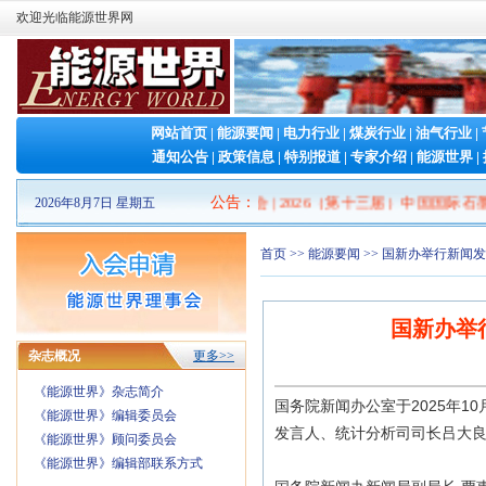
欢迎光临能源世界网
网站首页
|
能源要闻
|
电力行业
|
煤炭行业
|
油气行业
|
通知公告
|
政策信息
|
特别报道
|
专家介绍
|
能源世界
|
026山东清洁能源 产业博览会
|
2026（第十三届）中国国际石墨烯创新大
公告
：
2026年8月7日 星期五
首页
>>
能源要闻
>> 国新办举行新闻发
国新办举
杂志概况
更多>>
《能源世界》杂志简介
国务院新闻办公室于2025年1
《能源世界》编辑委员会
发言人、统计分析司司长吕大良
《能源世界》顾问委员会
《能源世界》编辑部联系方式