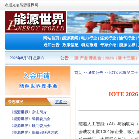
欢迎光临能源世界网
网站首页
|
能源要闻
|
电力行业
|
煤炭行业
|
油气行业
|
通知公告
|
政策信息
|
特别报道
|
专家介绍
|
能源世界
|
2026山东清洁能源 产业博览会
公告
：
|
2026（第十三届）中国国
2026年8月8日 星期六
首页
>>
通知公告
>> IOTE 2026
IOTE 2
杂志概况
更多>>
《能源世界》杂志简介
《能源世界》编辑委员会
随着人工智能（AI）与物联网（
《能源世界》顾问委员会
会成功汇聚1001家企业、吸引
《能源世界》编辑部联系方式