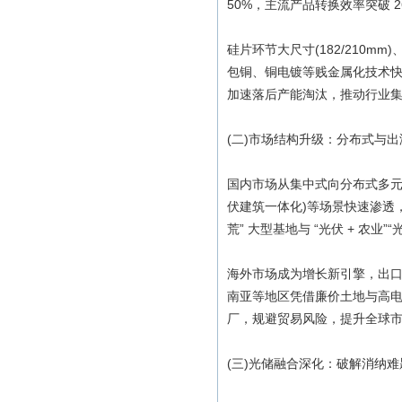
50%，主流产品转换效率突破 26
硅片环节大尺寸(182/210m
包铜、铜电镀等贱金属化技术
加速落后产能淘汰，推动行业
(二)市场结构升级：分布式与
国内市场从集中式向分布式多元发
伏建筑一体化)等场景快速渗透
荒” 大型基地与 “光伏 + 农
海外市场成为增长新引擎，出口
南亚等地区凭借廉价土地与高
厂，规避贸易风险，提升全球
(三)光储融合深化：破解消纳