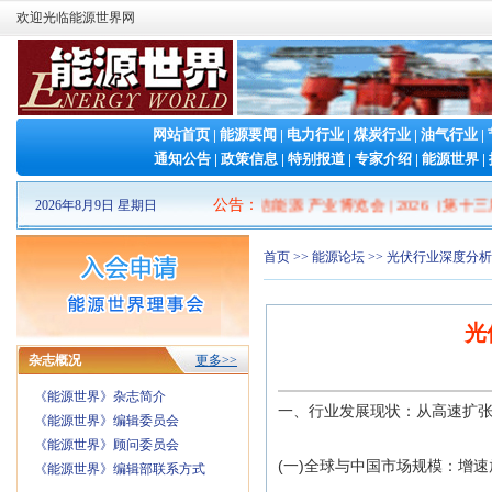
欢迎光临能源世界网
网站首页
|
能源要闻
|
电力行业
|
煤炭行业
|
油气行业
|
通知公告
|
政策信息
|
特别报道
|
专家介绍
|
能源世界
|
2026山东清洁能源 产业博览会
公告
：
|
2026（第十三届）
2026年8月9日 星期日
首页
>>
能源论坛
>> 光伏行业深度分
光
杂志概况
更多>>
《能源世界》杂志简介
一、行业发展现状：从高速扩
《能源世界》编辑委员会
《能源世界》顾问委员会
(一)全球与中国市场规模：增
《能源世界》编辑部联系方式