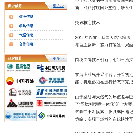
位于哈尔滨的中国船舶集团有限
供求信息
更多>>
新，成功打破国外垄断，研发生
供应信息
突破核心技术
求购信息
代理信息
2018年以前，我国天然气输
合作信息
靠自主创新，努力打破这一局
品牌推荐
更多>>
围绕关键技术创新，七〇三所
在海上油气开采平台，开采初
能，机组必须在运行状态下完
由于柴油与天然气的热值差异
了“双燃料喷嘴一体化设计”方
试验中不断摸索，夜以继日地记
策略，实现了燃料的在线快速