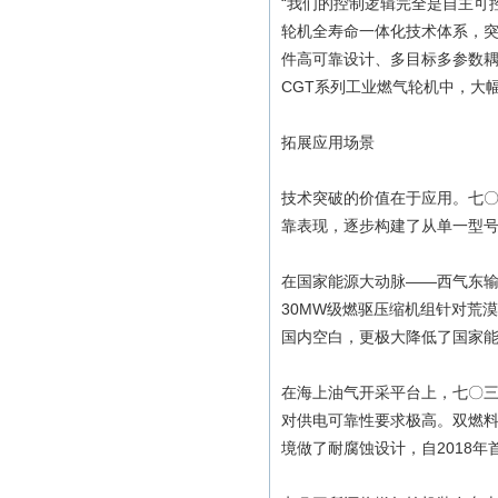
“我们的控制逻辑完全是自主可
轮机全寿命一体化技术体系，
件高可靠设计、多目标多参数
CGT系列工业燃气轮机中，大
拓展应用场景
技术突破的价值在于应用。七
靠表现，逐步构建了从单一型号
在国家能源大动脉——西气东输
30MW级燃驱压缩机组针对荒
国内空白，更极大降低了国家
在海上油气开采平台上，七〇三
对供电可靠性要求极高。双燃
境做了耐腐蚀设计，自2018