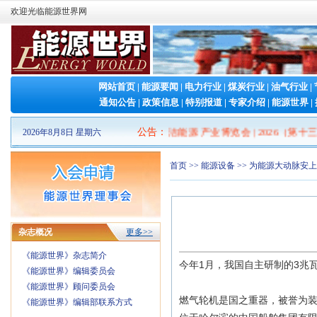
欢迎光临能源世界网
网站首页
|
能源要闻
|
电力行业
|
煤炭行业
|
油气行业
|
通知公告
|
政策信息
|
特别报道
|
专家介绍
|
能源世界
|
2026山东清洁能源 产业博览会
公告
：
|
2026（第十三
2026年8月8日 星期六
首页
>>
能源设备
>> 为能源大动脉安上
杂志概况
更多>>
《能源世界》杂志简介
今年1月，我国自主研制的3兆
《能源世界》编辑委员会
《能源世界》顾问委员会
燃气轮机是国之重器，被誉为装
《能源世界》编辑部联系方式