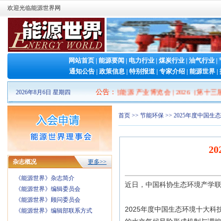
欢迎光临能源世界网
网站首页
|
能源要闻
|
电力行业
|
煤炭行业
|
油气行业
|
通知公告
|
政策信息
|
特别报道
|
专家介绍
|
能源世界
|
2026山东清洁能源 产业博览会
公告
：
|
2026（第十三
2026年8月6日 星期四
首页
>>
节能环保
>> 2025年度中国
2
杂志概况
更多>>
《能源世界》杂志简介
近日，中国科协生态环境产学联
《能源世界》编辑委员会
《能源世界》顾问委员会
2025年度中国生态环境十大
《能源世界》编辑部联系方式