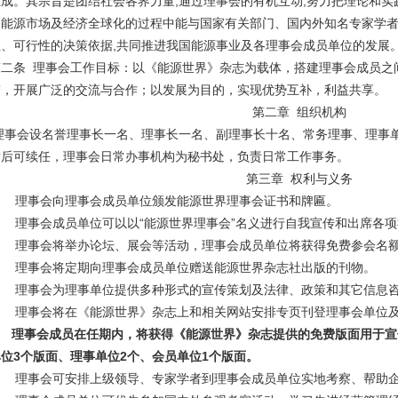
成。其宗旨是团结社会各界力量,通过理事会的有机互动,努力把理论和实
界能源市场及经济全球化的过程中能与国家有关部门、国内外知名专家学者
性、可行性的决策依据,共同推进我国能源事业及各理事会成员单位的发展
第二条 理事会工作目标：以《能源世界》杂志为载体，搭建理事会成员之
带，开展广泛的交流与合作；以发展为目的，实现优势互补，利益共享。
第二章 组织机构
理事会设名誉理事长一名、理事长一名、副理事长十名、常务理事、理事
满后可续任，理事会日常办事机构为秘书处，负责日常工作事务。
第三章 权利与义务
1、 理事会向理事会成员单位颁发能源世界理事会证书和牌匾。
、 理事会成员单位可以以“能源世界理事会”名义进行自我宣传和出席各
3、 理事会将举办论坛、展会等活动，理事会成员单位将获得免费参会名
4、 理事会将定期向理事会成员单位赠送能源世界杂志社出版的刊物。
5、 理事会为理事单位提供多种形式的宣传策划及法律、政策和其它信息
6、 理事会将在《能源世界》杂志上和相关网站安排专页刊登理事会单位
、
理事会成员在任期内，将获得《能源世界》杂志提供的免费版面用于宣
位3个版面、理事单位2个、会员单位1个版面。
8、 理事会可安排上级领导、专家学者到理事会成员单位实地考察、帮助