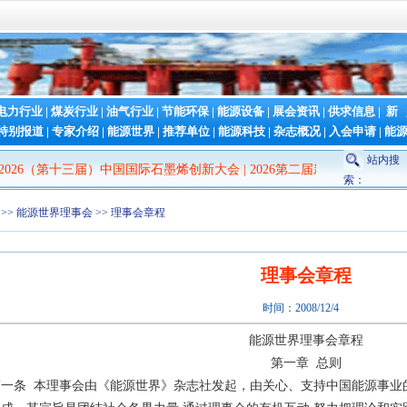
电力行业
|
煤炭行业
|
油气行业
|
节能环保
|
能源设备
|
展会资讯
|
供求信息
|
新
特别报道
|
专家介绍
|
能源世界
|
推荐单位
|
能源科技
|
杂志概况
|
入会申请
|
能
站内搜
26（第十三届）中国国际石墨烯创新大会
|
2026第二届新型储能泰山发展
索：
>>
能源世界理事会
>> 理事会章程
理事会章程
时间：2008/12/4
能源世界理事会章程
第一章 总则
第一条 本理事会由《能源世界》杂志社发起，由关心、支持中国能源事业